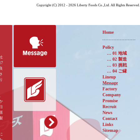
Copyright (C) 2012 - 2026 Liberty Foods Co.,Ltd. All Rights Reserved.
Home
Policy
…
01 地域
社
…
02 製造
7
…
03 挑戦
良
…
04 ご縁
さ
Lineup
り
Message
Factory
Company
。
Promise
か
Recruit
日
News
原
製
Contact
Links
Sitemap
に
た