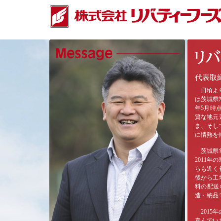
代表取
日頃より
は茨城県
年5月時
質な地元
ま、そし
に情熱を
茨城県常
2011
らも近く
後から工
料の配送
造・納品
2015
喜んでい