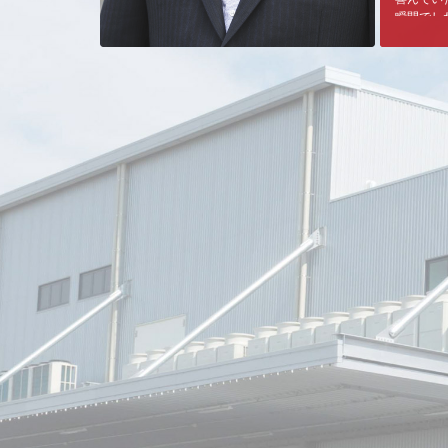
瞬間でし
思い返せ
したこと
４月、最
ンを作る
までリバ
私たちは
に刻まれ
います。
今後更に
う、小さ
進を続け