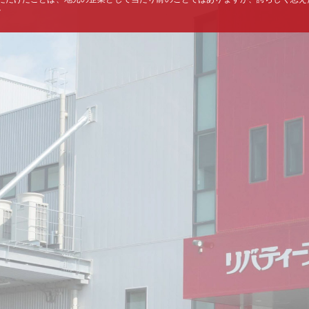
た。
ばいくつもの難局を迎えつつ、それでも弊社の最もシンプルなテーマから目をそ
はありません。それは、お客様においしいパンをお届けするということです。2017
新の機能を備えた（新）茨城工場が操業を開始しました。この工場では「おいしい
ための設備・環境」「従業員に優しい製造現場・就業環境」「省エネルギー」など
ティーフーズがやりたかったことを実現しています。
セブン-イレブンのPB商品を作っているので社名は商品の裏にしか出ませんが、
ているリバティーフーズの社名を確認してくださる方が増えることも密かに期待し
「リバティーフーズのパンはおいしいね」と、多くの方に喜んでいただけます
な気づきに真摯に向きあい、大胆な挑戦も行えるような行動力を忘れず、たゆまぬ
て参ります。より一層のご支援、ご愛顧をお願い申し上げます。