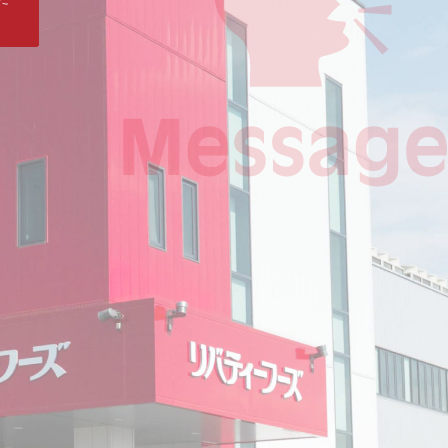
ら
年
パ
今
裏
て
よ
前