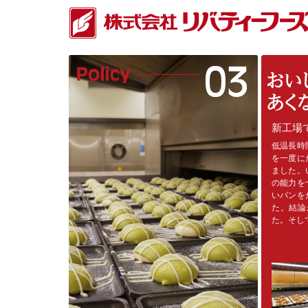
新工場
低温長時
を一度に
ました。
の能力を
いパンを
た。結論
た。そし