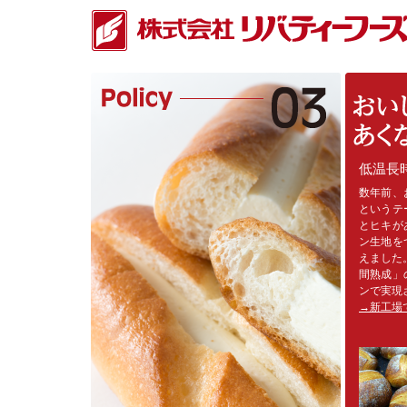
低温長
数年前、
というテ
とヒキが
ン生地を
えました
間熟成」
ンで実現
→新工場