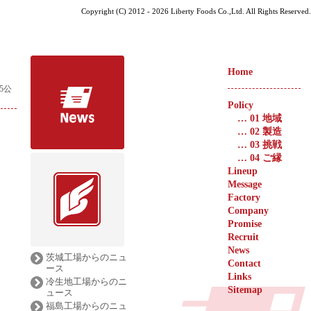
Copyright (C) 2012 - 2026 Liberty Foods Co.,Ltd. All Rights Reserved.
Home
5公
Policy
…
01 地域
…
02 製造
…
03 挑戦
…
04 ご縁
Lineup
Message
Factory
Company
Promise
Recruit
News
茨城工場からのニュ
Contact
ース
Links
冷生地工場からのニ
Sitemap
ュース
福島工場からのニュ